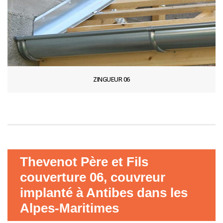
ZINGUEUR 06
Thevenot Père et Fils
couverture 06, couvreur
implanté à Antibes dans les
Alpes-Maritimes